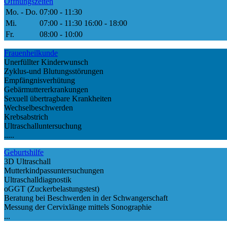
Öffnungszeiten
Mo. - Do.
07:00 - 11:30
Mi.
07:00 - 11:30 16:00 - 18:00
Fr.
08:00 - 10:00
Frauenheilkunde
Unerfüllter Kinderwunsch
Zyklus-und Blutungsstörungen
Empfängnisverhütung
Gebärmuttererkrankungen
Sexuell übertragbare Krankheiten
Wechselbeschwerden
Krebsabstrich
Ultraschalluntersuchung
.....
Geburtshilfe
3D Ultraschall
Mutterkindpassuntersuchungen
Ultraschalldiagnostik
oGGT (Zuckerbelastungstest)
Beratung bei Beschwerden in der Schwangerschaft
Messung der Cervixlänge mittels Sonographie
...